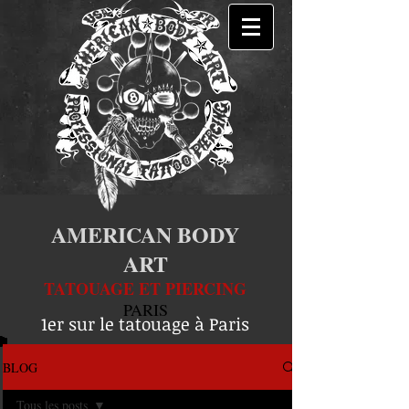
AMERICAN BODY
ART
TATOUAGE ET PIERCING
PARIS
1er sur le tatouage à Paris
BLOG
Tous les posts