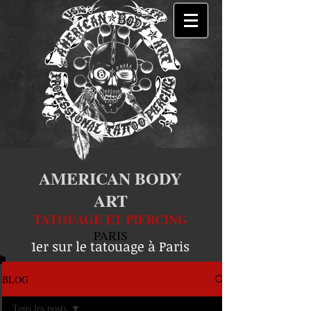
AMERICAN BODY
ART
TATOUAGE ET PIERCING
PARIS
1er sur le tatouage à Paris
BLOG
Tous les posts