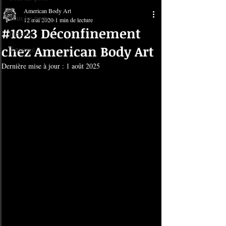
American Body Art
Tous les posts
12 mai 2020
1 min de lecture
#1023 Déconfinement
Piercing
chez American Body Art
Tatouage
Dernière mise à jour :
1 août 2025