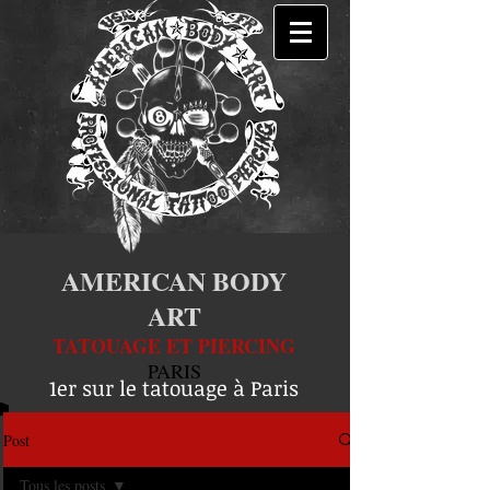
AMERICAN BODY
ART
TATOUAGE ET PIERCING
PARIS
1er sur le tatouage à Paris
Post
Tous les posts