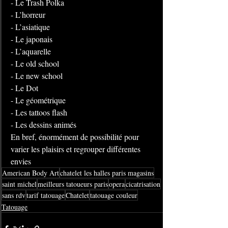
- Le Trash Polka
- L’horreur
- L’asiatique
- Le japonais
- L’aquarelle
- Le old school
- Le new school
- Le Dot
- Le géométrique
- Les tattoos flash
- Les dessins animés
En bref, énormément de possibilité pour 
varier les plaisirs et regrouper différentes 
envies
American Body Art
chatelet les halles paris magasins
saint michel
meilleurs tatoueurs paris
opera
cicatrisation
sans rdv
tarif tatouage
Chatelet
tatouage couleur
Tatouage