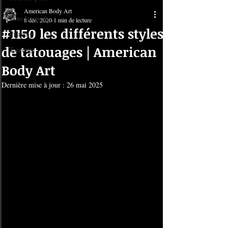
American Body Art
Tous les posts
8 déc. 2020
1 min de lecture
#1150 les différents styles
Piercing
de tatouages | American
Tatouage
Body Art
Dernière mise à jour :
26 mai 2025