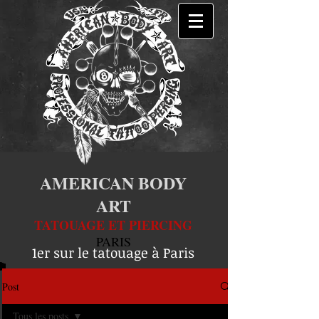
AMERICAN BODY
ART
TATOUAGE ET PIERCING
PARIS
1er sur le tatouage à Paris
Post
Tous les posts