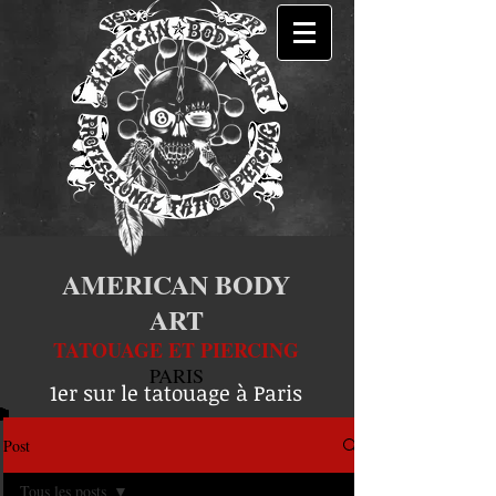
AMERICAN BODY
ART
TATOUAGE ET PIERCING
PARIS
1er sur le tatouage à Paris
Post
Tous les posts