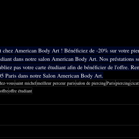
t chez American Body Art ! Bénéficiez de -20% sur votre pier
udiant dans notre salon American Body Art. Nos préstations so
bliez pas votre carte étudiant afin de bénéficier de l'offre. R
5 Paris dans notre Salon American Body Art.
dez-vous
saint michel
meilleur perceur paris
salon de piercing
Paris
piercing
cicat
offre
offre étudiant