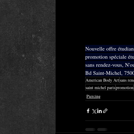
Nouvelle offre étudian
promotion spéciale ét
sans rendez-vous, N'ou
Bd Saint-Michel, 7500
American Body Art
sans ren
saint michel paris
promotion
Piercing