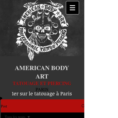
AMERICAN BODY
ART
TATOUAGE ET PIERCING
PARIS
1er sur le tatouage à Paris
Post
Tous les posts