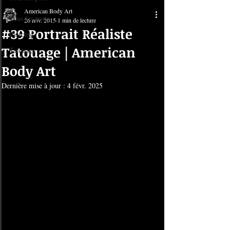
American Body Art
Tous les posts
26 nov. 2015
1 min de lecture
#39 Portrait Réaliste
Piercing
Tatouage | American
Tatouage
Body Art
Dernière mise à jour :
4 févr. 2025