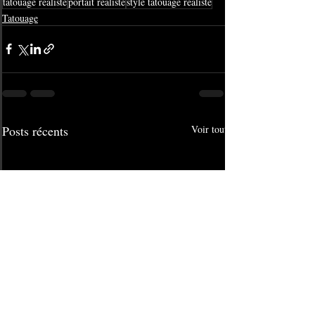
tatouage réaliste
portait réaliste
style tatouage réaliste
Tatouage
Posts récents
Voir tout