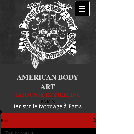
AMERICAN BODY
ART
TATOUAGE ET PIERCING
PARIS
1er sur le tatouage à Paris
Post
Tous les posts