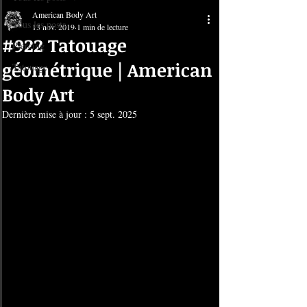
American Body Art
Tous les posts
13 nov. 2019
1 min de lecture
#922 Tatouage
Piercing
géométrique | American
Tatouage
Body Art
Dernière mise à jour :
5 sept. 2025