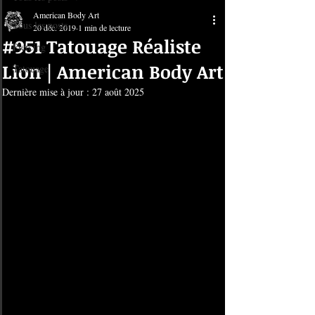
American Body Art
Tous les posts
20 déc. 2019
1 min de lecture
#951 Tatouage Réaliste
Piercing
Lion | American Body Art
Tatouage
Dernière mise à jour :
27 août 2025