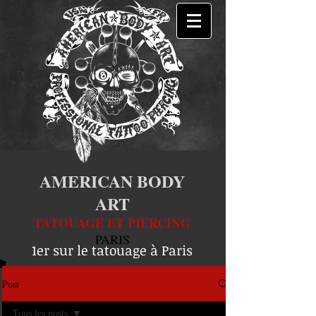
AMERICAN BODY
ART
TATOUAGE ET PIERCING
PARIS
1er sur le tatouage à Paris
Post
Tous les posts