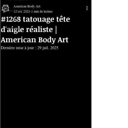
American Body Art
Tous les posts
12 oct. 2021
1 min de lecture
#1268 tatouage tête
Piercing
d'aigle réaliste |
Tatouage
American Body Art
Dernière mise à jour :
29 juil. 2025