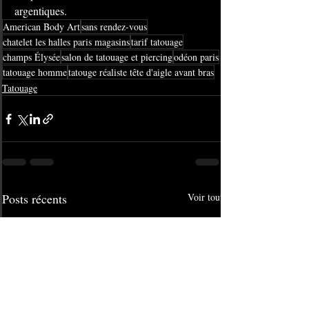
argentiques. 
American Body Art
sans rendez-vous
chatelet les halles paris magasins
tarif tatouage
champs Élysée
salon de tatouage et piercing
odéon paris
tatouage homme
tatouge réaliste tête d'aigle avant bras
Tatouage
Posts récents
Voir tout