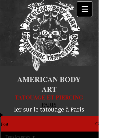
AMERICAN BODY
ART
TATOUAGE ET PIERCING
PARIS
1er sur le tatouage à Paris
Post
Tous les posts