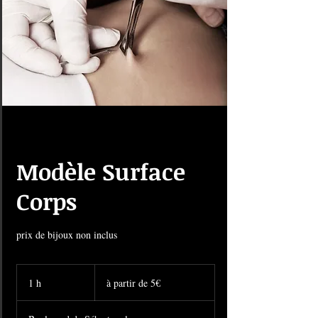
Modèle Surface
Corps
prix de bijoux non inclus
à
partir
1 h
1
à partir de 5€
de
5€