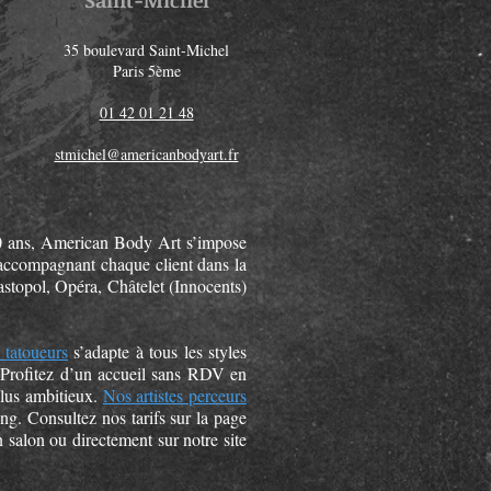
Saint-Michel
35 boulevard Saint-Michel
Paris 5ème
01 42 01 21 48
stmichel@americanbodyart.fr
 20 ans, American Body Art s’impose
n accompagnant chaque client dans la
astopol, Opéra, Châtelet (Innocents)
 tatoueurs
s’adapte à tous les styles
up. Profitez d’un accueil sans RDV en
plus ambitieux.
Nos artistes perceurs
ng. Consultez nos tarifs sur la page
n salon ou directement sur notre site