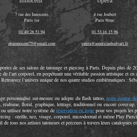
Innocent
Opéra
7 rue des Innocents
4 rue Joubert
Paris 1er
Paris 9ème
01 40 26 51 94
01 53 16 15 96
abainnocent75@gmail.com
opera@americanbodyart.fr
portes de ses salons de tatouage et piercing à Paris. Depuis plus de
de l’art corporel, en perpétuant une véritable passion artistique et e
s. Retrouvez l’univers unique de nos quatre studios emblématiques : Séb
ge personnalisé sur-mesure ou adepte du flash tattoo,
notre équipe de
ne, réalisme, floral, graphique, lettrage, traditionnel ou encore cover-
 ou utilisez notre système de
réservation en ligne
pour vos projets les 
ercing : oreille, nez, visage, corporel, microdermal et même Play Pierci
il de tous nos artistes tatoueurs et perceurs à travers leurs catalogues e