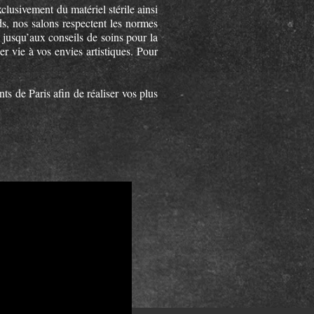
clusivement du matériel stérile ainsi
ds, nos salons respectent les normes
t jusqu’aux conseils de soins pour la
r vie à vos envies artistiques. Pour
s de Paris afin de réaliser vos plus