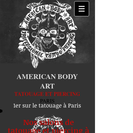
AMERICAN BODY
ART
TATOUAGE ET PIERCING
PARIS
1er sur le tatouage à Paris
Nos salons de
tatouage et piercing à