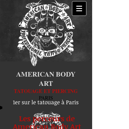
AMERICAN BODY
ART
TATOUAGE ET PIERCING
PARIS
1er sur le tatouage à Paris
Les perceurs de
American Body Art