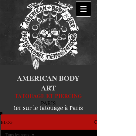
AMERICAN BODY
ART
TATOUAGE ET PIERCING
PARIS
1er sur le tatouage à Paris
BLOG
Tous les posts