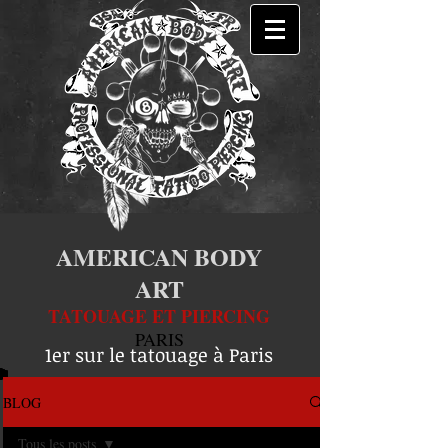
AMERICAN BODY
ART
TATOUAGE ET PIERCING
PARIS
1er sur le tatouage à Paris
BLOG
Tous les posts