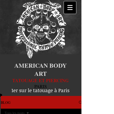
AMERICAN BODY
ART
TATOUAGE ET PIERCING
PARIS
1er sur le tatouage à Paris
BLOG
Tous les posts