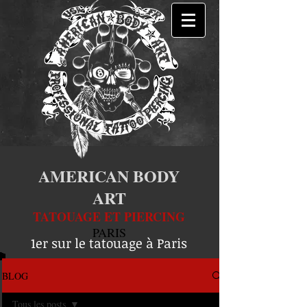
AMERICAN BODY
ART
TATOUAGE ET PIERCING
PARIS
1er sur le tatouage à Paris
BLOG
Tous les posts