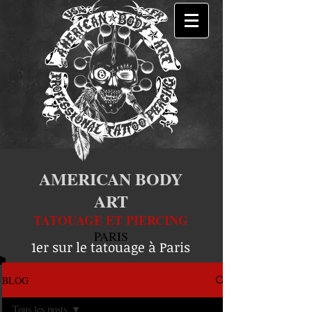
AMERICAN BODY
ART
TATOUAGE ET PIERCING
PARIS
1er sur le tatouage à Paris
BLOG
Tous les posts