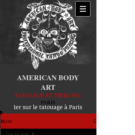
AMERICAN BODY
ART
TATOUAGE ET PIERCING
PARIS
1er sur le tatouage à Paris
BLOG
Tous les posts