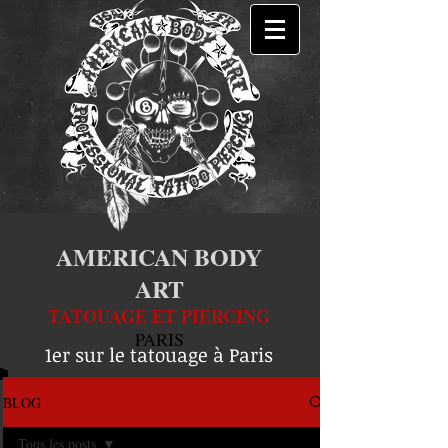
AMERICAN BODY
ART
TATOUAGE ET PIERCING
PARIS
1er sur le tatouage à Paris
BLOG
Tous les posts