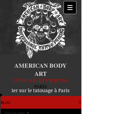
AMERICAN BODY
ART
TATOUAGE ET PIERCING
PARIS
1er sur le tatouage à Paris
BLOG
Tous les posts