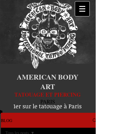
AMERICAN BODY
ART
TATOUAGE ET PIERCING
PARIS
1er sur le tatouage à Paris
BLOG
Tous les posts