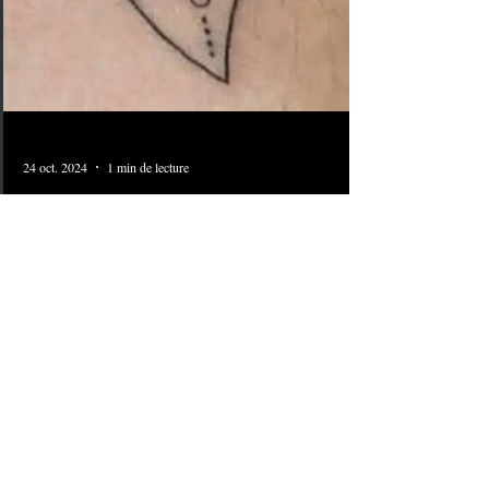
24 oct. 2024
1 min de lecture
#1324 Tatouage Ours |
American Body Art
Tatouage Ours sur le bras réalisé au American Body Art
d'Opéra. Généralement, l'ours peut signifier un amour
profond et un dévoument...