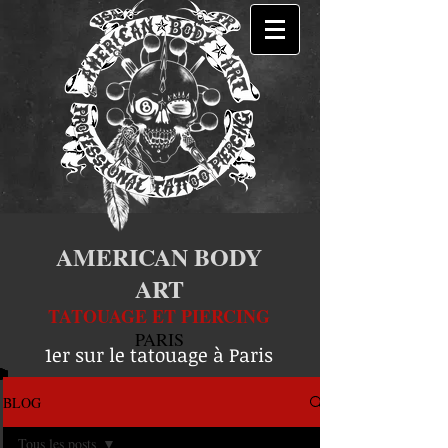
AMERICAN BODY
ART
TATOUAGE ET PIERCING
PARIS
1er sur le tatouage à Paris
BLOG
Tous les posts