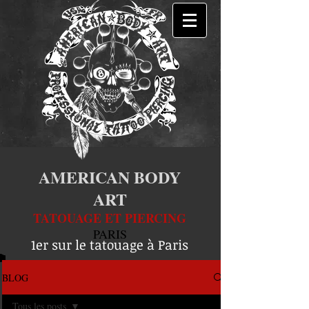
AMERICAN BODY
ART
TATOUAGE ET PIERCING
PARIS
1er sur le tatouage à Paris
BLOG
Tous les posts