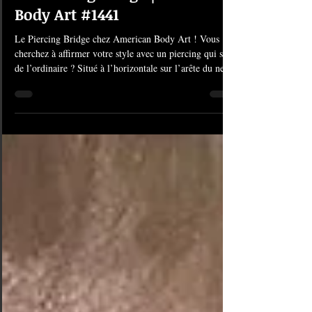
Le Piercing bridge | American
Body Art #1441
Le Piercing Bridge chez American Body Art ! Vous
cherchez à affirmer votre style avec un piercing qui sort
de l’ordinaire ? Situé à l’horizontale sur l’arête du nez,
entre les deux yeux, le Bridge (ou "Erl") est le bijou
d'expression par excellence. Bonne nouvelle : en ce
moment, le look "sculptural" est à portée de main. Chez
American Body Art, on vous propose le piercing Bridge
à seulement 55 € ! Réservez votre séance piercing
bridge ici . Pourquoi craquer pour le Bridge ?