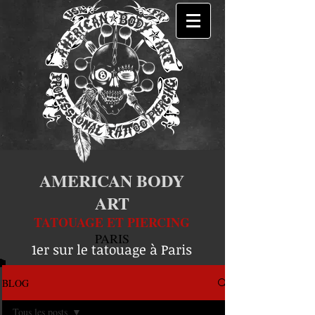
AMERICAN BODY
ART
TATOUAGE ET PIERCING
PARIS
1er sur le tatouage à Paris
BLOG
Tous les posts