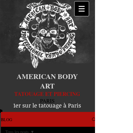
AMERICAN BODY
ART
TATOUAGE ET PIERCING
PARIS
1er sur le tatouage à Paris
BLOG
Tous les posts