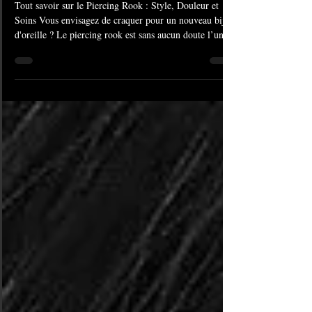
Body Art #1429
Tout savoir sur le Piercing Rook : Style, Douleur et
Soins Vous envisagez de craquer pour un nouveau bijou
d'oreille ? Le piercing rook est sans aucun doute l’un
des choix les plus tendance et audacieux du moment.
Situé sur le repli cartilagineux de l'oreille interne, juste
au-dessus du tragus, il offre un look unique et
sophistiqué. Chez American Body Art, nous vous
proposons de réaliser votre piercing rook pour
seulement 45€, avec l'expertise de nos perceurs
professionnels.