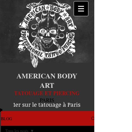
AMERICAN BODY
ART
TATOUAGE ET PIERCING
PARIS
1er sur le tatouage à Paris
BLOG
Tous les posts