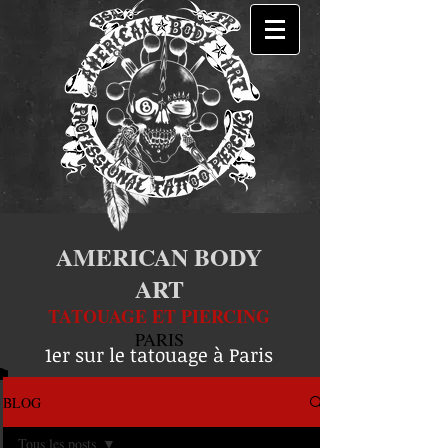
AMERICAN BODY
ART
TATOUAGE ET PIERCING
PARIS
1er sur le tatouage à Paris
BLOG
Tous les posts