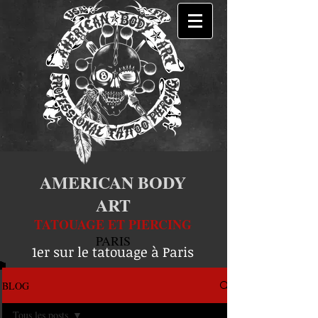
AMERICAN BODY
ART
TATOUAGE ET PIERCING
PARIS
1er sur le tatouage à Paris
BLOG
Tous les posts