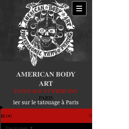
AMERICAN BODY
ART
TATOUAGE ET PIERCING
PARIS
1er sur le tatouage à Paris
BLOG
Tous les posts