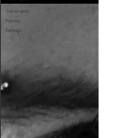
Tous les posts
Piercing
Tatouage