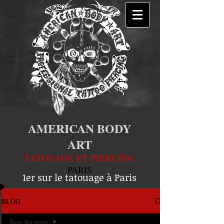
AMERICAN BODY
ART
TATOUAGE ET PIERCING
PARIS
1er sur le tatouage à Paris
BLOG
Tous les posts