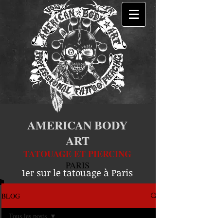
AMERICAN BODY
ART
TATOUAGE ET PIERCING
PARIS
1er sur le tatouage à Paris
BLOG
Tous les posts