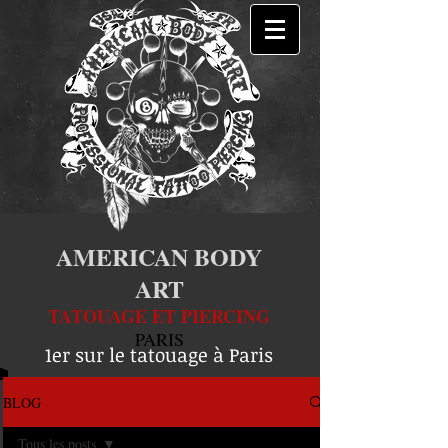
AMERICAN BODY
ART
TATOUAGE ET PIERCING
PARIS
1er sur le tatouage à Paris
BLOG
Tous les posts