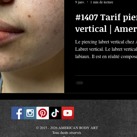
9 janv.
1 min de lecture
#1407 Tarif pie
vertical | Ame
Le piercing labret vertical che
Labret vertical. Le labret vertica
labiaux. Il est en réalité compo
juste sous la lèvre et ressortant 
avec la lèvre opposée. Réservez
labret vertical ICI. Le tarif du piercing labret vertical : Le piercing
labret vertical est à 45€ pour un
d'information sur
© 2015 - 2026 AMERICAN BODY ART
Tous droits réservés