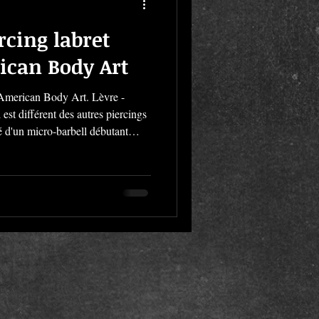
rcing labret
rican Body Art
z American Body Art. Lèvre -
l est différent des autres piercings
sé d'un micro-barbell débutant
en son milieu, juste à la jonction
 votre séance pour un piercing
e prothèse classique. Pour plus