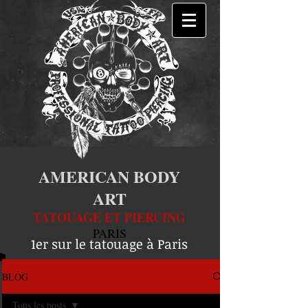
AMERICAN BODY
ART
TATOUAGE ET PIERCING
PARIS
1er sur le tatouage à Paris
BLOG
Tous les posts