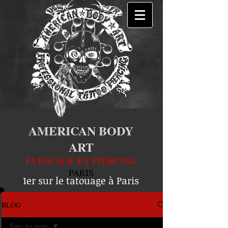
AMERICAN BODY
ART
TATOUAGE ET PIERCING
PARIS
1er sur le tatouage à Paris
BLOG
Tous les posts