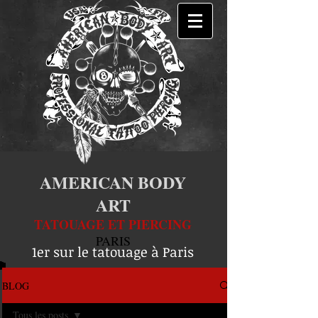
AMERICAN BODY
ART
TATOUAGE ET PIERCING
PARIS
1er sur le tatouage à Paris
BLOG
Tous les posts