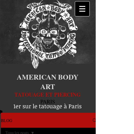
AMERICAN BODY
ART
TATOUAGE ET PIERCING
PARIS
1er sur le tatouage à Paris
BLOG
Tous les posts