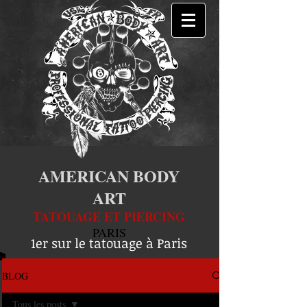
AMERICAN BODY
ART
TATOUAGE ET PIERCING
PARIS
1er sur le tatouage à Paris
BLOG
Tous les posts