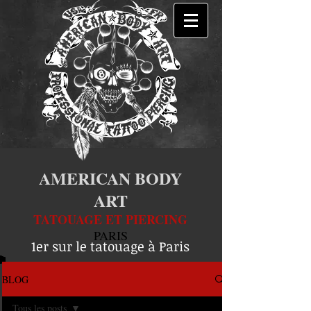
AMERICAN BODY
ART
TATOUAGE ET PIERCING
PARIS
1er sur le tatouage à Paris
BLOG
Tous les posts