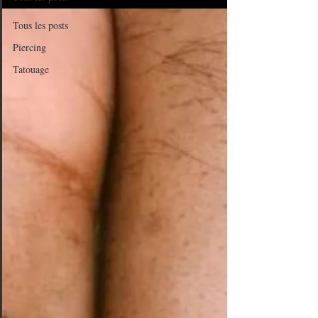
Tous les posts
Piercing
Tatouage