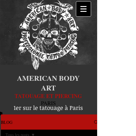
AMERICAN BODY
ART
TATOUAGE ET PIERCING
PARIS
1er sur le tatouage à Paris
BLOG
Tous les posts