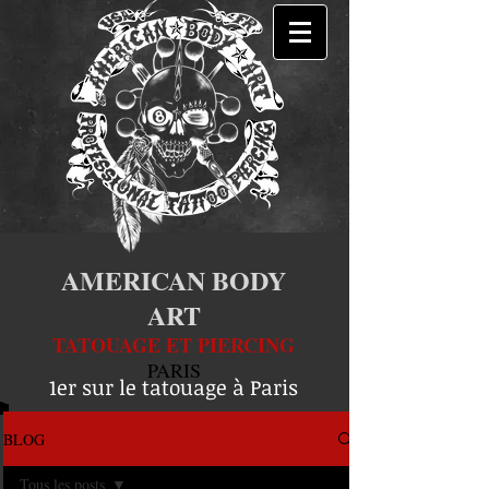
AMERICAN BODY
ART
TATOUAGE ET PIERCING
PARIS
1er sur le tatouage à Paris
BLOG
Tous les posts