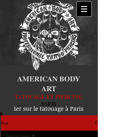
AMERICAN BODY
ART
TATOUAGE ET PIERCING
PARIS
1er sur le tatouage à Paris
Post
Tous les posts