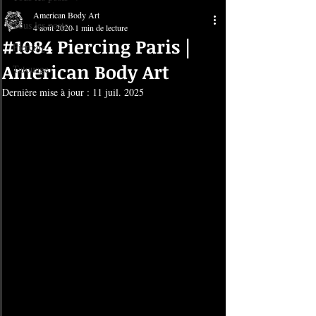
American Body Art
Tous les posts
4 août 2020
1 min de lecture
#1084 Piercing Paris |
Piercing
American Body Art
Tatouage
Dernière mise à jour :
11 juil. 2025