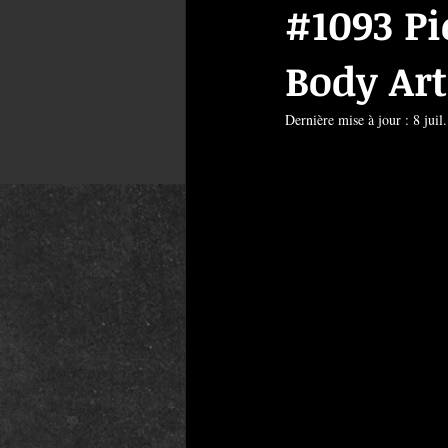
#1093 Pi
Body Art
Dernière mise à jour :
8 juil