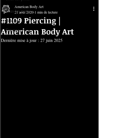
American Body Art
Tous les posts
21 août 2020
1 min de lecture
#1109 Piercing |
Piercing
American Body Art
Tatouage
Dernière mise à jour :
27 juin 2025