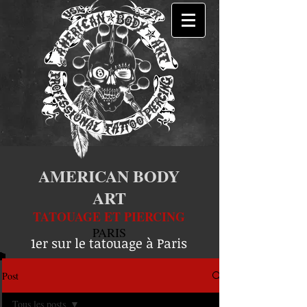
AMERICAN BODY
ART
TATOUAGE ET PIERCING
PARIS
1er sur le tatouage à Paris
Post
Tous les posts