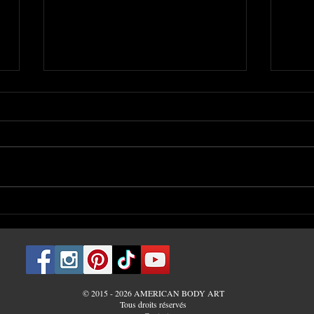
Le débouchage d'un
Le m
piercing | American Body
Body
Art #1473
© 2015 - 2026 AMERICAN BODY ART
Tous droits réservés