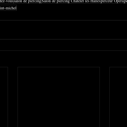
dez-vous
salon de piercing
Salon de piercing Châtelet les Halles
perceur Opéra
p
aint-michel