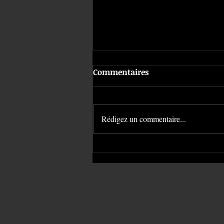
Commentaires
Rédigez un commentaire...
Le stretch du piercing |
American Body Art #1474