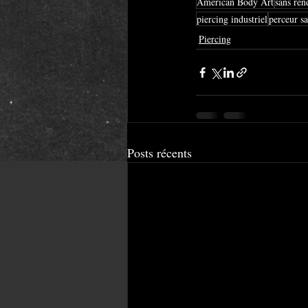
American Body Art
sans ren
piercing industriel
perceur s
Piercing
Posts récents