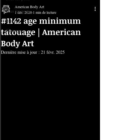
American Body Art
Tous les posts
1 déc. 2020
1 min de lecture
#1142 age minimum
Piercing
tatouage | American
Tatouage
Body Art
Dernière mise à jour :
21 févr. 2025