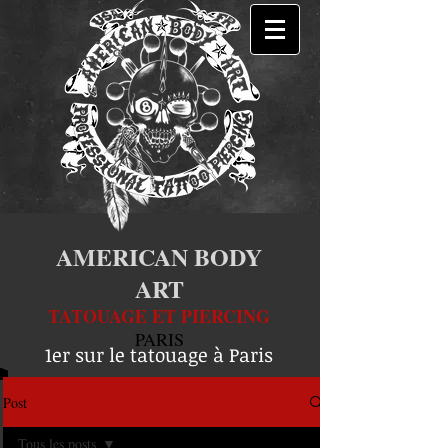
AMERICAN BODY
ART
TATOUAGE ET PIERCING
PARIS
1er sur le tatouage à Paris
Post
Tous les posts